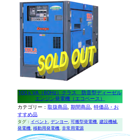
100ｋVA（60Hz）クラス 防音型ディーゼル
エンジン発電機（エコベース）
カテゴリー：
取扱商品
, 
期間商品
, 
特価品・お
すすめ品
タグ：
イベント
, 
デンヨー
, 
可搬型発電機
, 
建設機械
, 
発電機
, 
移動用発電機
, 
非常用電源