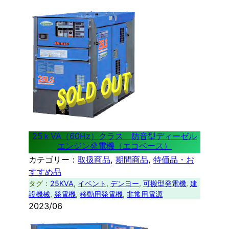
25ｋVA（60Hz）クラス 防音型ディーゼル
エンジン発電機（エコベース）
カテゴリー：
取扱商品
, 
期間商品
, 
特価品・お
すすめ品
タグ：
25KVA
, 
イベント
, 
デンヨー
, 
可搬型発電機
, 
建
設機械
, 
発電機
, 
移動用発電機
, 
非常用電源
2023/06