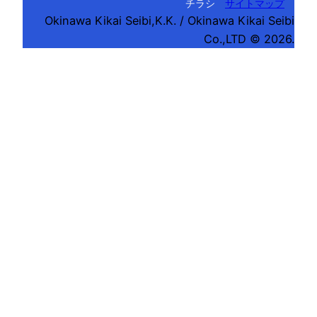
チラシ
サイトマップ
Okinawa Kikai Seibi,K.K. / Okinawa Kikai Seibi
Co.,LTD © 2026.