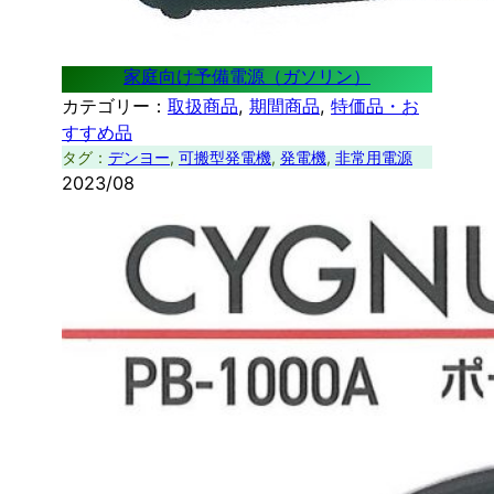
家庭向け予備電源（ガソリン）
カテゴリー：
取扱商品
, 
期間商品
, 
特価品・お
すすめ品
タグ：
デンヨー
, 
可搬型発電機
, 
発電機
, 
非常用電源
2023/08