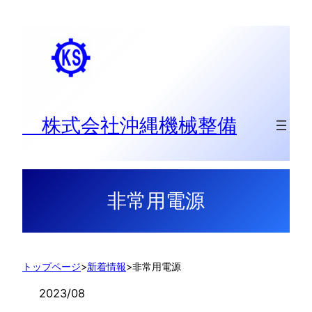
内
容
を
ス
キ
ッ
株式会社沖縄機械整備
プ
非常用電源
トップページ
>
新着情報
>
非常用電源
2023/08