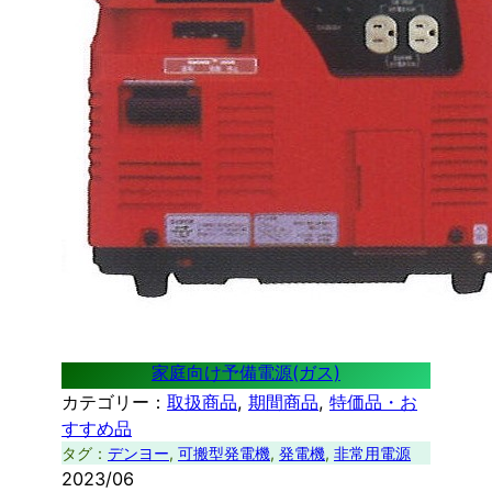
家庭向け予備電源(ガス)
カテゴリー：
取扱商品
, 
期間商品
, 
特価品・お
すすめ品
タグ：
デンヨー
, 
可搬型発電機
, 
発電機
, 
非常用電源
2023/06