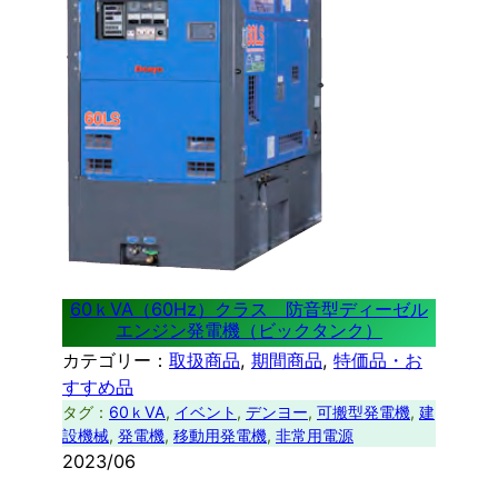
60ｋVA（60Hz）クラス 防音型ディーゼル
エンジン発電機（ビックタンク）
カテゴリー：
取扱商品
, 
期間商品
, 
特価品・お
すすめ品
タグ：
60ｋVA
, 
イベント
, 
デンヨー
, 
可搬型発電機
, 
建
設機械
, 
発電機
, 
移動用発電機
, 
非常用電源
2023/06