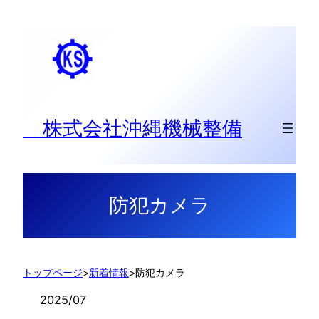
内
容
を
ス
キ
ッ
株式会社沖縄機械整備
プ
防犯カメラ
トップページ
>
新着情報
>
防犯カメラ
2025/07