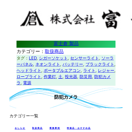
富士倉 製品
カテゴリー：
取扱商品
タグ：
LED
, 
シガーソケット
, 
センサーライト
, 
ソーラ
ーパネル
, 
ネオンライト
, 
バッテリー
, 
ブラックライト
, 
ヘッドライト
, 
ポータブルエアコン
, 
ライト
, 
レジャー
, 
ロープライト
, 
作業灯
, 
土
, 
投光器
, 
防災用
, 
防犯カメ
ラ
, 
電源
防犯カメラ
カテゴリー一覧
おしらせ
取扱商品
業務事例
特価品・おすすめ品