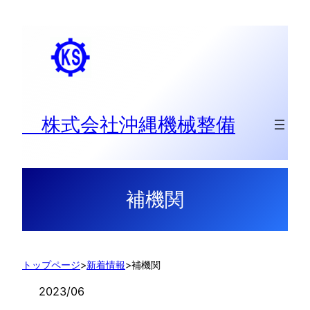
内
容
を
ス
キ
ッ
株式会社沖縄機械整備
プ
補機関
トップページ
>
新着情報
>
補機関
2023/06