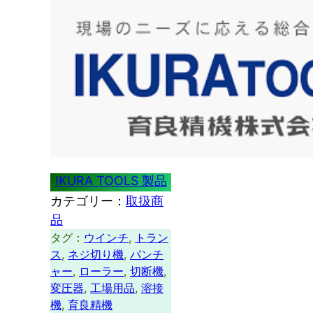
IKURA TOOLS 製品
カテゴリー：
取扱商
品
タグ：
ウインチ
, 
トラン
ス
, 
ネジ切り機
, 
パンチ
ャー
, 
ローラー
, 
切断機
, 
変圧器
, 
工場用品
, 
溶接
機
, 
育良精機