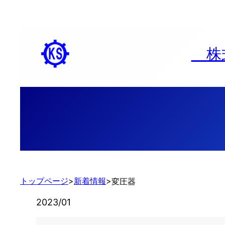
内
容
を
株式
ス
キ
ッ
プ
トップページ
>
新着情報
>
変圧器
2023/01