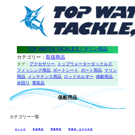
TOP WATER TACKLE’S／マリン用品
カテゴリー：
取扱商品
タグ：
アクセサリー
, 
トップウォータータックルズ
, 
フィッシング用品
, 
ボートシート
, 
ボート用品
, 
マリン
用品
, 
メンテナンス用品
, 
ロッドホルダー
, 
係船用品
, 
水回り
, 
電装品
係船用品
カテゴリー一覧
おしらせ
取扱商品
業務事例
特価品・おすすめ品