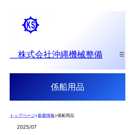
内
容
を
ス
キ
ッ
株式会社沖縄機械整備
プ
係船用品
トップページ
>
新着情報
>
係船用品
2025/07