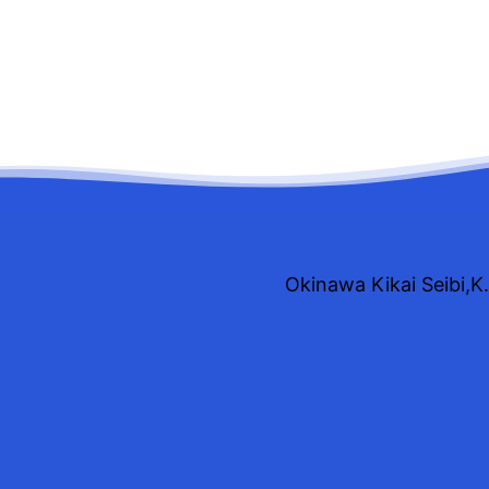
Okinawa Kikai Seibi,K