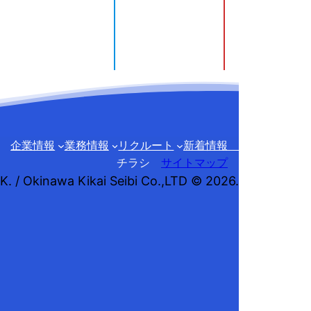
企業情報
業務情報
リクルート
新着情報
チラシ
サイトマップ
.K. / Okinawa Kikai Seibi Co.,LTD © 2026.