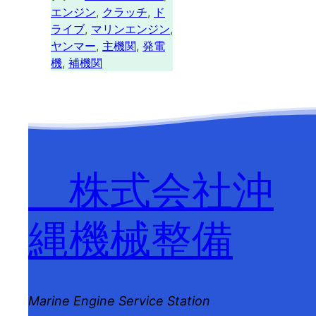
エンジン
, 
クラッチ
, 
ド
ライブ
, 
マリンエンジン
, 
ヤンマー
, 
主機関
, 
発電
機
, 
補機関
株式会社沖
縄機械整備
Marine Engine Service Station