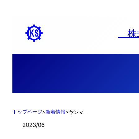
内
容
を
株式
ス
キ
ッ
プ
トップページ
>
新着情報
>
ヤンマー
2023/06