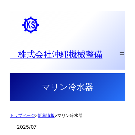
内
容
を
ス
キ
ッ
株式会社沖縄機械整備
プ
マリン冷水器
トップページ
>
新着情報
>
マリン冷水器
2025/07