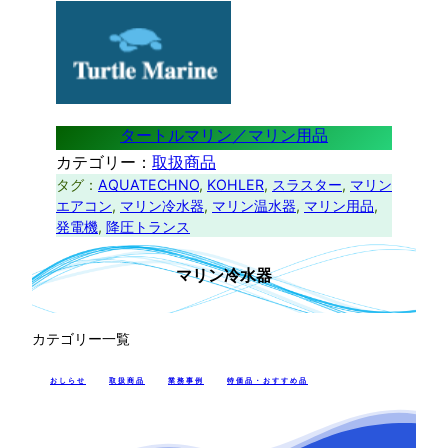
タートルマリン／マリン用品
カテゴリー：
取扱商品
タグ：
AQUATECHNO
, 
KOHLER
, 
スラスター
, 
マリン
エアコン
, 
マリン冷水器
, 
マリン温水器
, 
マリン用品
, 
発電機
, 
降圧トランス
マリン冷水器
カテゴリー一覧
おしらせ
取扱商品
業務事例
特価品・おすすめ品