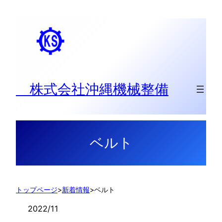
内
容
を
ス
キ
ッ
株式会社沖縄機械整備
プ
ベルト
トップページ
>
新着情報
>
ベルト
2022/11