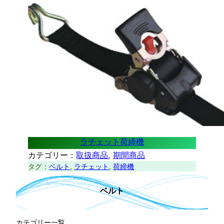
ラチェット荷締機
カテゴリー：
取扱商品
, 
期間商品
タグ：
ベルト
, 
ラチェット
, 
荷締機
ベルト
カテゴリー一覧