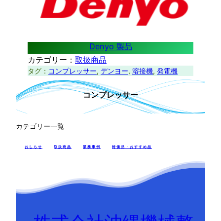
Denyo 製品
カテゴリー：
取扱商品
タグ：
コンプレッサー
, 
デンヨー
, 
溶接機
, 
発電機
コンプレッサー
カテゴリー一覧
おしらせ
取扱商品
業務事例
特価品・おすすめ品