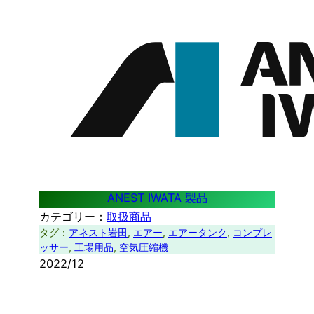
ANEST IWATA 製品
カテゴリー：
取扱商品
タグ：
アネスト岩田
, 
エアー
, 
エアータンク
, 
コンプレ
ッサー
, 
工場用品
, 
空気圧縮機
2022/12