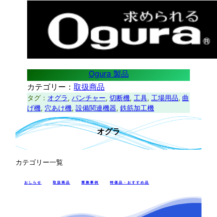
Ogura 製品
カテゴリー：
取扱商品
タグ：
オグラ
, 
パンチャー
, 
切断機
, 
工具
, 
工場用品
, 
曲
げ機
, 
穴あけ機
, 
設備関連機器
, 
鉄筋加工機
オグラ
カテゴリー一覧
おしらせ
取扱商品
業務事例
特価品・おすすめ品