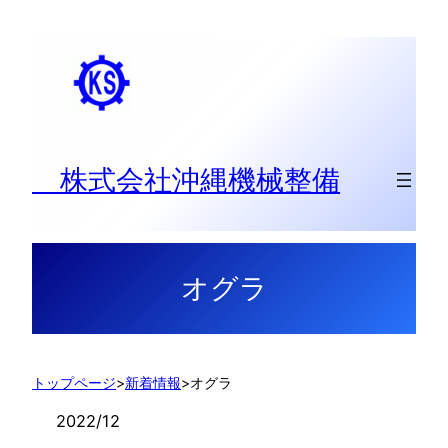
内
容
を
ス
キ
ッ
株式会社沖縄機械整備
プ
オグラ
トップページ
>
新着情報
>
オグラ
2022/12