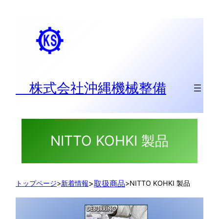
内
容
を
ス
キ
ッ
株式会社沖縄機械整備
プ
NITTO KOHKI 製品
>
取扱商品
トップページ
>
新着情報
>
NITTO KOHKI 製品