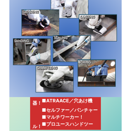
■ATRAACE／穴あけ機
器！
■セルファー／パンチャー
■マルチワーカー！
■
プロユースハンドツー
ル！