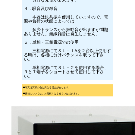
４．騒音及び雑音
本器は鉄共振を使用していますので、電
源や負荷の状態によっては
多少トランスから振動音が出ますが問題
ありません。無線雑音は発生しません。
５．単相・三相電源での使用
三相電源にてＳＬ－１Aを２台以上使用す
る時は、各相に分けバランスを取って下さ
い。
単相電源にてＳＬ－２を使用する場合、
ＲとＴ端子をショートさせて使用して下さ
い。
●写真は実際の色と異なる場合があります。
●価格については、お見積りとさせていただきます。