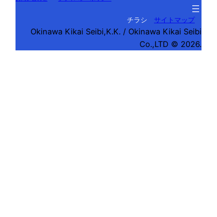
チラシ
サイトマップ
Okinawa Kikai Seibi,K.K. / Okinawa Kikai Seibi
Co.,LTD © 2026.