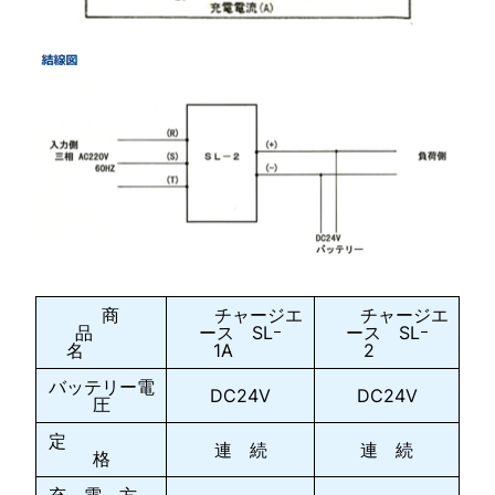
商
チャージエ
チャージエ
品
ース SLｰ
ース SLｰ
名
1A
2
バッテリー電
DC24V
DC24V
圧
定
連 続
連 続
格