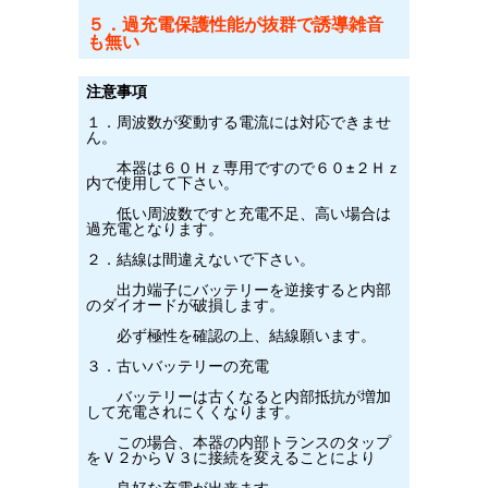
５．過充電保護性能が抜群で誘導雑音
も無い
注意事項
１．周波数が変動する電流には対応できませ
ん。
本器は６０Ｈｚ専用ですので６０±２Ｈｚ
内で使用して下さい。
低い周波数ですと充電不足、高い場合は
過充電となります。
２．結線は間違えないで下さい。
出力端子にバッテリーを逆接すると内部
のダイオードが破損します。
必ず極性を確認の上、結線願います。
３．古いバッテリーの充電
バッテリーは古くなると内部抵抗が増加
して充電されにくくなります。
この場合、本器の内部トランスのタップ
をＶ２からＶ３に接続を変えることにより
良好な充電が出来ます。