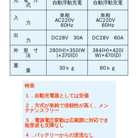
充 電 方
自動浮動充電
自動浮動充電
式
単相
単相
入
AC220V
AC220V
力
60Hz
60Hz
出
DC28V 30A
DC28V 60A
力
外 形 寸
280(H)×350(W
384(H)×420(
法
)×370(D)
W)×470(D)
重
30ｋｇ
60ｋｇ
量
特長
１．自動充電器としては安価
２．方式が単純で信頼性が高く、メン
テナンスフリー
３．電源電圧変動は広範囲に対応でき
短形波も支障なし
４．バッテリーからの逆流なし