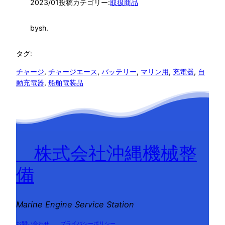
2023/01
投稿カテゴリー:
取扱商品
by
sh.
タグ:
チャージ
, 
チャージエース
, 
バッテリー
, 
マリン用
, 
充電器
, 
自
動充電器
, 
船舶電装品
株式会社沖縄機械整
備
Marine Engine Service Station
お問い合わせ
プライバシーポリシー