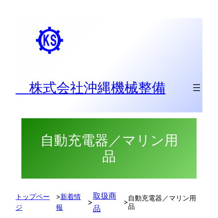
内
容
を
ス
キ
ッ
株式会社沖縄機械整備
プ
自動充電器／マリン用
品
取扱商
トップペー
>
新着情
自動充電器／マリン用
>
>
品
ジ
報
品